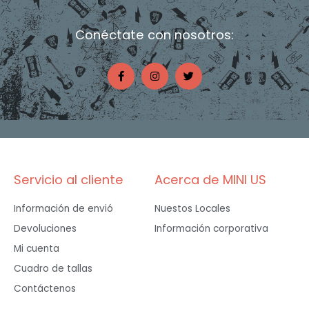
Conéctate con nosotros:
F
I
T
a
n
w
c
s
i
e
t
t
b
a
t
o
g
e
o
r
r
k
a
-
m
f
Servicio al cliente
Acerca de MINI US
Información de envió
Nuestos Locales
Devoluciones
Información corporativa
Mi cuenta
Cuadro de tallas
Contáctenos