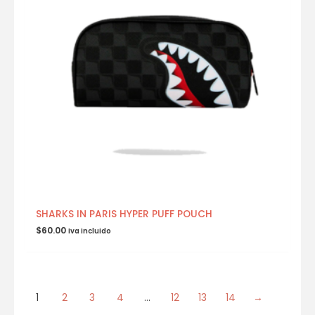
SHARKS IN PARIS HYPER PUFF POUCH
$
60.00
Iva incluido
1
2
3
4
…
12
13
14
→