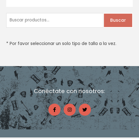
B
Buscar
u
s
c
* Por favor seleccionar un solo tipo de talla a la vez.
a
r
p
o
r
Conéctate con nosotros:
:
F
I
T
a
n
w
c
s
i
e
t
t
b
a
t
o
g
e
o
r
r
k
a