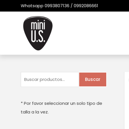
Ir
Whatsapp 0993807136 / 0992086661
al
contenido
B
Buscar
u
s
c
* Por favor seleccionar un solo tipo de
a
talla a la vez.
r
p