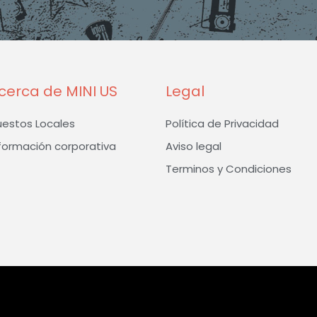
o
g
e
o
r
r
k
a
-
m
f
cerca de MINI US
Legal
uestos Locales
Política de Privacidad
formación corporativa
Aviso legal
Terminos y Condiciones