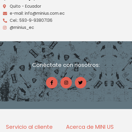
Quito - Ecuador
e-mail: info@minius.com.ec
Cel.: 593-9-93807136
@minius_ec
Conéctate con nosotros:
F
I
T
a
n
w
c
s
i
e
t
t
b
a
t
o
g
e
o
r
r
k
a
-
m
f
Servicio al cliente
Acerca de MINI US