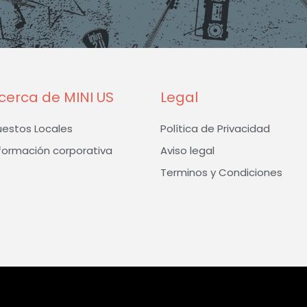
o
g
e
o
r
r
k
a
-
m
f
cerca de MINI US
Legal
uestos Locales
Política de Privacidad
formación corporativa
Aviso legal
Terminos y Condiciones