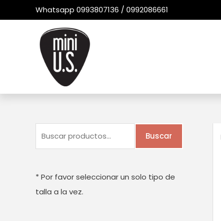
Ir
Whatsapp 0993807136 / 0992086661
al
contenido
B
Buscar
u
s
c
* Por favor seleccionar un solo tipo de
a
talla a la vez.
r
p