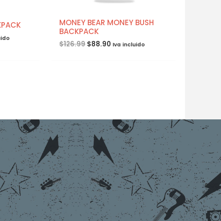
MONEY BEAR MONEY BUSH
KPACK
BACKPACK
uido
$
126.99
$
88.90
Iva incluido