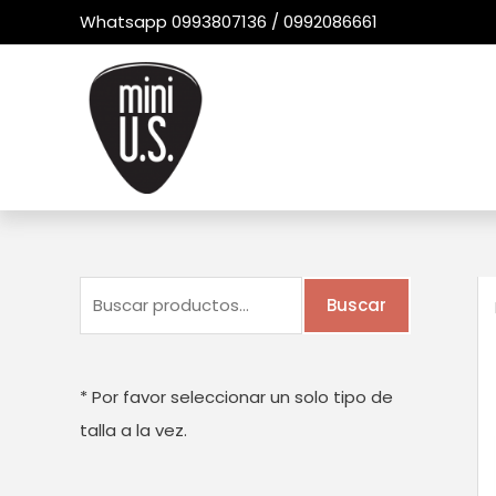
Ir
Whatsapp 0993807136 / 0992086661
al
contenido
B
Buscar
u
s
c
* Por favor seleccionar un solo tipo de
a
talla a la vez.
r
p