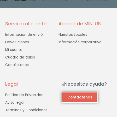
o
r
r
k
a
-
m
f
Servicio al cliente
Acerca de MINI US
Información de envió
Nuestos Locales
Devoluciones
Información corporativa
Mi cuenta
Cuadro de tallas
Contáctenos
Legal
¿Necesitas ayuda?
Política de Privacidad
Contáctenos
Aviso legal
Terminos y Condiciones