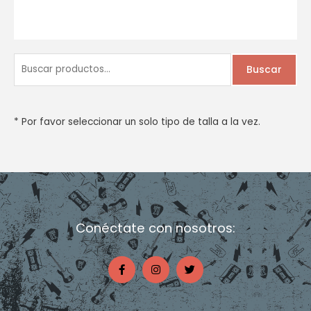
B
Buscar
u
s
c
* Por favor seleccionar un solo tipo de talla a la vez.
a
r
p
o
r
Conéctate con nosotros:
:
F
I
T
a
n
w
c
s
i
e
t
t
b
a
t
o
g
e