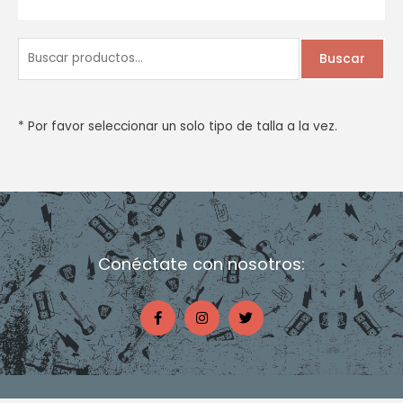
B
Buscar
u
s
c
* Por favor seleccionar un solo tipo de talla a la vez.
a
r
p
o
r
Conéctate con nosotros:
:
F
I
T
a
n
w
c
s
i
e
t
t
b
a
t
o
g
e
o
r
r
k
a