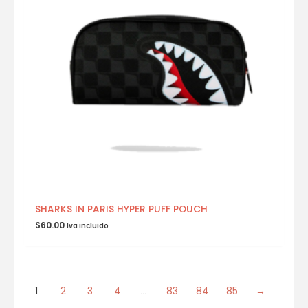
SHARKS IN PARIS HYPER PUFF POUCH
$
60.00
Iva incluido
1
2
3
4
…
83
84
85
→