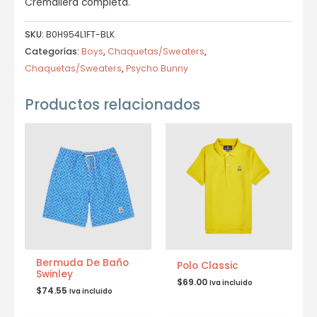
Cremallera completa.
SKU:
B0H954L1FT-BLK
Categorías:
Boys
,
Chaquetas/Sweaters
,
Chaquetas/Sweaters
,
Psycho Bunny
Productos relacionados
Bermuda De Baño
Polo Classic
Swinley
$
69.00
Iva incluido
$
74.55
Iva incluido