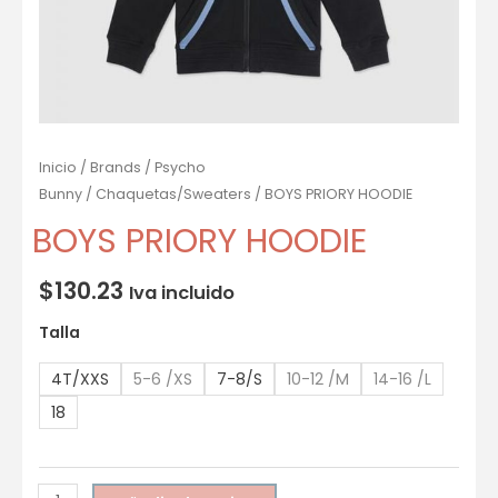
Inicio
/
Brands
/
Psycho
Bunny
/
Chaquetas/Sweaters
/ BOYS PRIORY HOODIE
BOYS PRIORY HOODIE
$
130.23
Iva incluido
Talla
4T/XXS
5-6 /XS
7-8/S
10-12 /M
14-16 /L
18