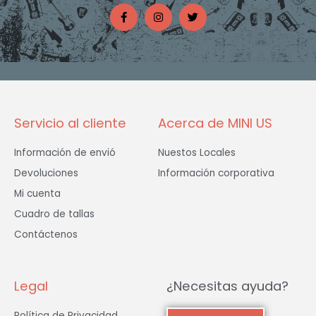
F
I
T
a
n
w
c
s
i
e
t
t
b
a
t
o
g
e
o
r
r
k
a
-
m
f
Servicio al cliente
Acerca de MINI US
Información de envió
Nuestos Locales
Devoluciones
Información corporativa
Mi cuenta
Cuadro de tallas
Contáctenos
Legal
¿Necesitas ayuda?
Política de Privacidad