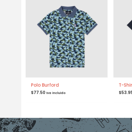
Polo Burford
T-Shi
$
77.50
$
53.9
Iva incluido