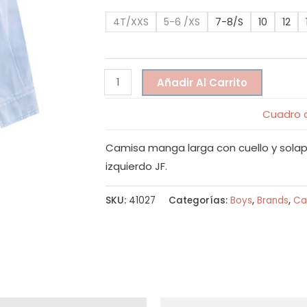
4T/XXS
5-6 /XS
7-8/S
10
12
Añadir Al Carrito
Cuadro d
Camisa manga larga con cuello y solapa
izquierdo JF.
SKU:
41027
Categorías:
Boys
,
Brands
,
Ca