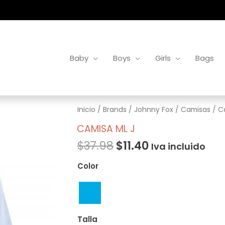
Baby
Boys
Girls
Bags
Camisa
Inicio
/
Brands
/
Johnny Fox
/
Camisas
/ C
Ml
CAMISA ML J
J
$
37.98
$
11.40
Iva incluido
cantidad
Color
Talla