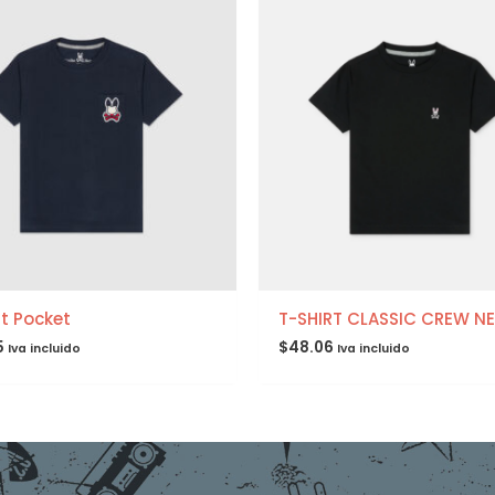
rt Pocket
T-SHIRT CLASSIC CREW N
5
$
48.06
Iva incluido
Iva incluido