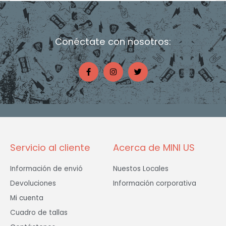
Conéctate con nosotros:
F
I
T
a
n
w
c
s
i
e
t
t
b
a
t
o
g
e
o
r
r
k
a
-
m
f
Servicio al cliente
Acerca de MINI US
Información de envió
Nuestos Locales
Devoluciones
Información corporativa
Mi cuenta
Cuadro de tallas