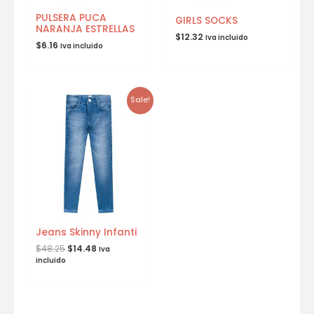
PULSERA PUCA
GIRLS SOCKS
NARANJA ESTRELLAS
$
12.32
Iva incluido
$
6.16
Iva incluido
Sale!
Jeans Skinny Infanti
$
48.25
$
14.48
Iva
incluido