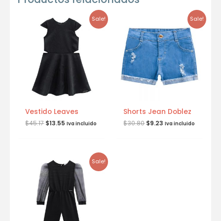
Sale!
Sale!
Vestido Leaves
Shorts Jean Doblez
$
45.17
$
13.55
$
30.80
$
9.23
Iva incluido
Iva incluido
Sale!