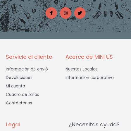
F
I
T
a
n
w
c
s
i
e
t
t
b
a
t
o
g
e
o
r
r
k
a
-
m
f
Servicio al cliente
Acerca de MINI US
Información de envió
Nuestos Locales
Devoluciones
Información corporativa
Mi cuenta
Cuadro de tallas
Contáctenos
Legal
¿Necesitas ayuda?