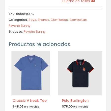
Cuadro de tallas
SKU:
B0U014K1PC
Categorías:
Boys
,
Brands
,
Camisetas
,
Camisetas
,
Psycho Bunny
Etiqueta:
Psycho Bunny
Productos relacionados
Classic V Neck Tee
Polo Burlington
$
48.06
$
78.00
Iva incluido
Iva incluido