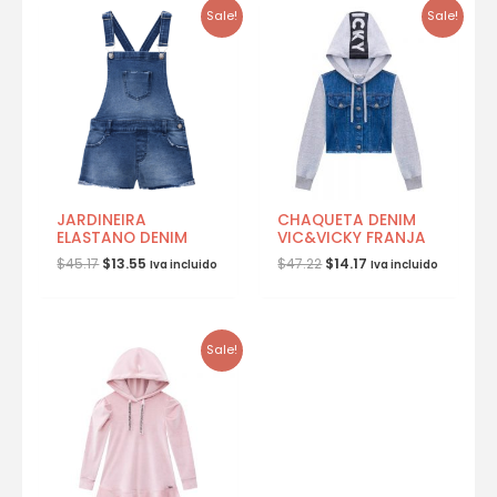
Sale!
Sale!
JARDINEIRA
CHAQUETA DENIM
ELASTANO DENIM
VIC&VICKY FRANJA
$
45.17
$
13.55
$
47.22
$
14.17
Iva incluido
Iva incluido
Sale!