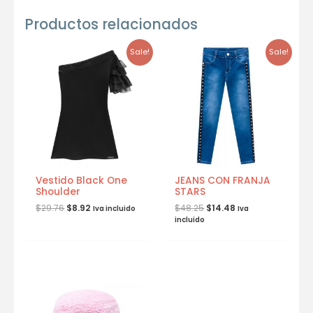
Productos relacionados
Sale!
Sale!
Vestido Black One
JEANS CON FRANJA
Shoulder
STARS
$
29.76
$
8.92
$
48.25
$
14.48
Iva incluido
Iva
incluido