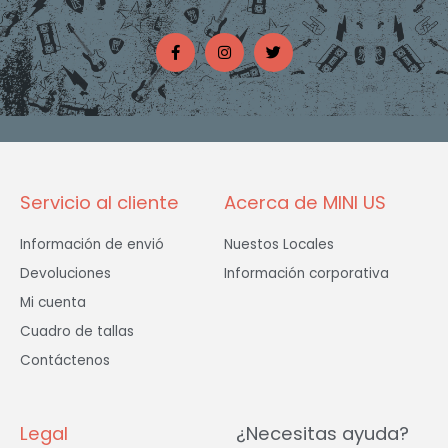
F
I
T
a
n
w
c
s
i
e
t
t
b
a
t
o
g
e
o
r
r
k
a
-
m
f
Servicio al cliente
Acerca de MINI US
Información de envió
Nuestos Locales
Devoluciones
Información corporativa
Mi cuenta
Cuadro de tallas
Contáctenos
Legal
¿Necesitas ayuda?