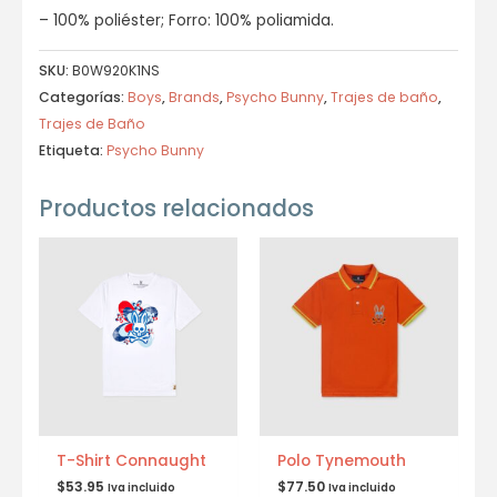
– 100% poliéster; Forro: 100% poliamida.
SKU:
B0W920K1NS
Categorías:
Boys
,
Brands
,
Psycho Bunny
,
Trajes de baño
,
Trajes de Baño
Etiqueta:
Psycho Bunny
Productos relacionados
T-Shirt Connaught
Polo Tynemouth
$
53.95
$
77.50
Iva incluido
Iva incluido