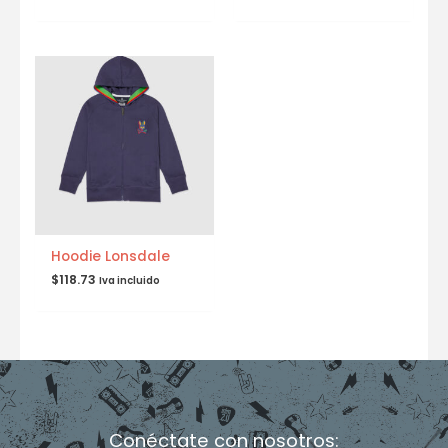
Hoodie Lonsdale
$
118.73
Iva incluido
Conéctate con nosotros: