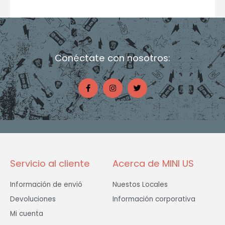
Conéctate con nosotros:
F
I
T
a
n
w
c
s
i
e
t
t
b
a
t
o
g
e
o
r
r
k
a
-
m
f
Servicio al cliente
Acerca de MINI US
Información de envió
Nuestos Locales
Devoluciones
Información corporativa
Mi cuenta