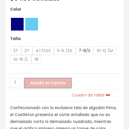
Color
Talla
2T
3T
4T/XXS
5-6 /XS
7-8/S
10-12 /M
14-16 /L
18
Añadir Al Carrito
Cuadro de tallas
Confeccionado con la exclusiva tela de algodón Pima,
el Castleton presenta el corte entallado que no es
demasiado corto ni demasiado cuadrado, mientras
que el gráfico impreso agrega un toque de color