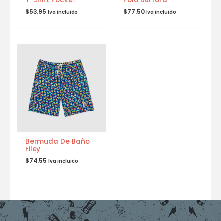
T-Shirt Pocket
Polo Burford
$
53.95
$
77.50
Iva incluido
Iva incluido
Bermuda De Baño
Filey
$
74.55
Iva incluido