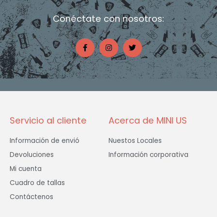
Conéctate con nosotros:
F
I
T
a
n
w
c
s
i
e
t
t
b
a
t
o
g
e
o
r
r
k
a
-
m
f
Servicio al cliente
Acerca de MINI US
Información de envió
Nuestos Locales
Devoluciones
Información corporativa
Mi cuenta
Cuadro de tallas
Contáctenos