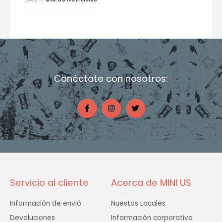
Conéctate con nosotros:
F
I
T
a
n
w
c
s
i
e
t
t
b
a
t
o
g
e
o
r
r
k
a
-
m
f
Servicio al cliente
Acerca de MINI US
Información de envió
Nuestos Locales
Devoluciones
Información corporativa