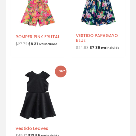
VESTIDO PAPAGAYO
ROMPER PINK FRUTAL
BLUE
$
27.72
$
8.31
Iva incluido
$
24.63
$
7.39
Iva incluido
Sale!
Vestido Leaves
$
45.17
$
13.55
Iva incluido