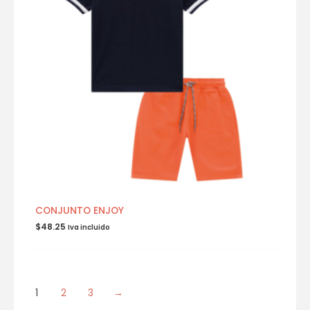
CONJUNTO ENJOY
$
48.25
Iva incluido
1
2
3
→