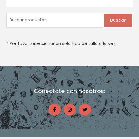
B
Buscar
u
s
c
* Por favor seleccionar un solo tipo de talla a la vez.
a
r
p
o
r
Conéctate con nosotros:
:
F
I
T
a
n
w
c
s
i
e
t
t
b
a
t
o
g
e
o
r
r
k
a