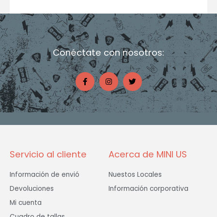
Conéctate con nosotros:
F
I
T
a
n
w
c
s
i
e
t
t
b
a
t
o
g
e
o
r
r
k
a
-
m
f
Servicio al cliente
Acerca de MINI US
Información de envió
Nuestos Locales
Devoluciones
Información corporativa
Mi cuenta
Cuadro de tallas