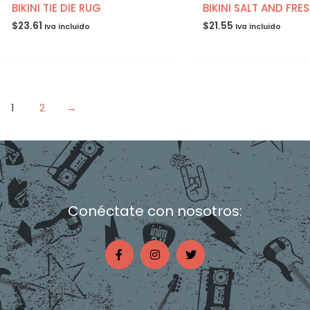
BIKINI TIE DIE RUG
BIKINI SALT AND FRE
$
23.61
$
21.55
Iva incluido
Iva incluido
1
2
→
Conéctate con nosotros:
F
I
T
a
n
w
c
s
i
e
t
t
b
a
t
o
g
e
o
r
r