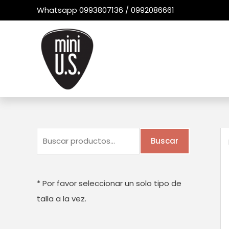
Ir
Whatsapp 0993807136 / 0992086661
al
contenido
B
Buscar
u
s
c
* Por favor seleccionar un solo tipo de
a
talla a la vez.
r
p