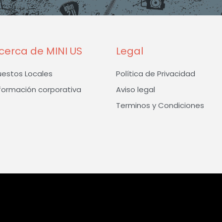
k
a
-
m
f
cerca de MINI US
Legal
uestos Locales
Política de Privacidad
formación corporativa
Aviso legal
Terminos y Condiciones