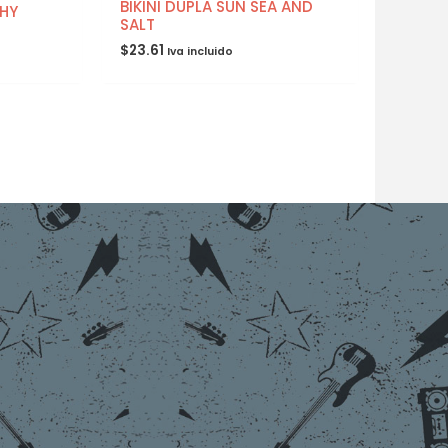
BIKINI DUPLA SUN SEA AND
SHY
SALT
$
23.61
Iva incluido