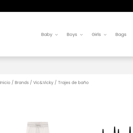
Baby
Boys
Girls
Bags
Inicio
/
Brands
/
Vic&Vicky
/ Trajes de baño