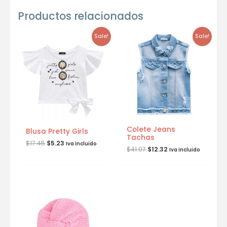
Productos relacionados
Sale!
Sale!
Colete Jeans
Blusa Pretty Girls
Tachas
$
17.45
$
5.23
Iva incluido
$
41.07
$
12.32
Iva incluido