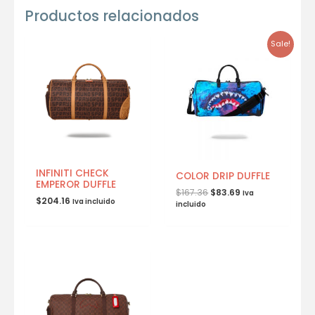
Productos relacionados
Sale!
INFINITI CHECK
COLOR DRIP DUFFLE
EMPEROR DUFFLE
$
167.36
$
83.69
Iva
$
204.16
Iva incluido
incluido