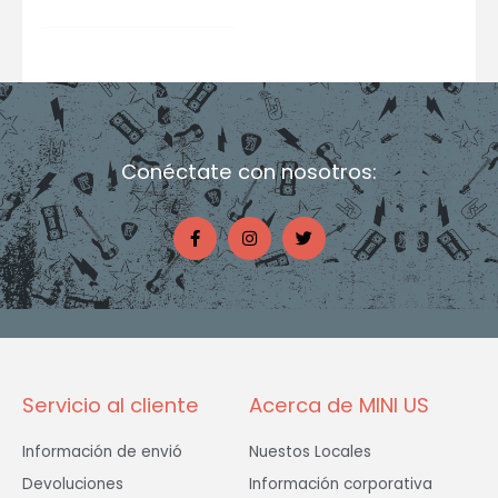
Conéctate con nosotros:
F
I
T
a
n
w
c
s
i
e
t
t
b
a
t
o
g
e
o
r
r
k
a
-
m
f
Servicio al cliente
Acerca de MINI US
Información de envió
Nuestos Locales
Devoluciones
Información corporativa