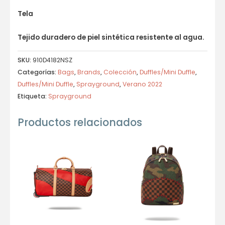
Tela
Tejido duradero de piel sintética resistente al agua.
SKU:
910D4182NSZ
Categorías:
Bags
,
Brands
,
Colección
,
Duffles/Mini Duffle
,
Duffles/Mini Duffle
,
Sprayground
,
Verano 2022
Etiqueta:
Sprayground
Productos relacionados