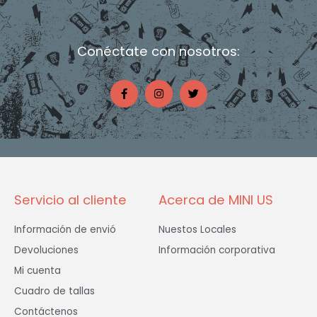
Conéctate con nosotros:
F
I
T
a
n
w
c
s
i
e
t
t
b
a
t
o
g
e
o
r
r
k
a
-
m
f
Servicio al cliente
Acerca de MINI US
Información de envió
Nuestos Locales
Devoluciones
Información corporativa
Mi cuenta
Cuadro de tallas
Contáctenos