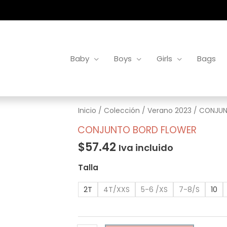
Baby
Boys
Girls
Bags
CONJUNTO
Inicio
/
Colección
/
Verano 2023
/ CONJUN
BORD
CONJUNTO BORD FLOWER
FLOWER
$
57.42
Iva incluido
cantidad
Talla
2T
4T/XXS
5-6 /XS
7-8/S
10