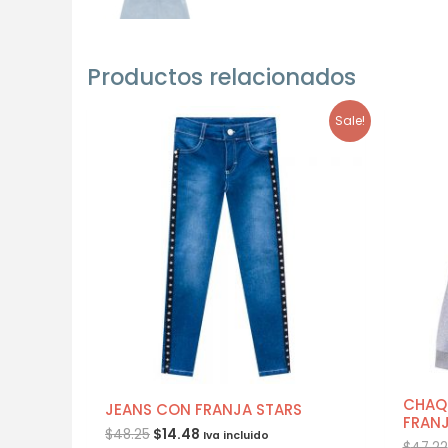
Productos relacionados
Sale!
CHAQU
JEANS CON FRANJA STARS
FRAN
$
48.25
$
14.48
Iva incluido
$
47.22