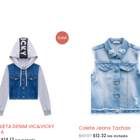
Sale!
ETA DENIM VIC&VICKY
Colete Jeans Tachas
JA
$
41.07
$
12.32
Iva incluido
$
14.17