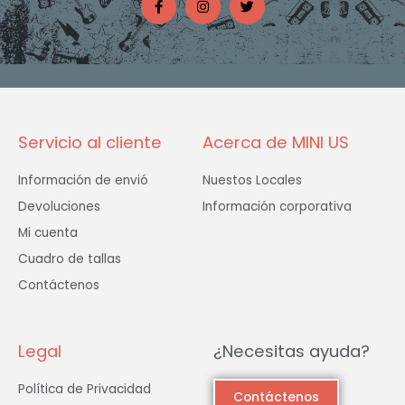
c
s
i
e
t
t
b
a
t
o
g
e
o
r
r
k
a
-
m
f
Servicio al cliente
Acerca de MINI US
Información de envió
Nuestos Locales
Devoluciones
Información corporativa
Mi cuenta
Cuadro de tallas
Contáctenos
Legal
¿Necesitas ayuda?
Política de Privacidad
Contáctenos