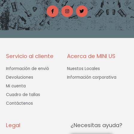
F
I
T
a
n
w
c
s
i
e
t
t
b
a
t
o
g
e
o
r
r
k
a
-
m
f
Servicio al cliente
Acerca de MINI US
Información de envió
Nuestos Locales
Devoluciones
Información corporativa
Mi cuenta
Cuadro de tallas
Contáctenos
Legal
¿Necesitas ayuda?