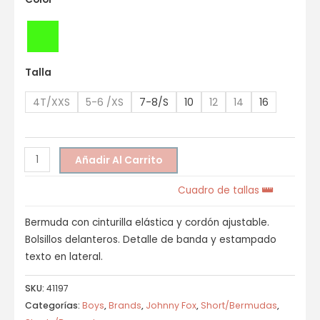
Talla
4T/XXS
5-6 /XS
7-8/S
10
12
14
16
Añadir Al Carrito
Cuadro de tallas
Bermuda con cinturilla elástica y cordón ajustable.
Bolsillos delanteros. Detalle de banda y estampado
texto en lateral.
SKU:
41197
Categorías:
Boys
,
Brands
,
Johnny Fox
,
Short/Bermudas
,