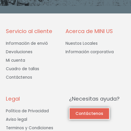
o
g
e
o
r
r
k
a
-
m
f
Servicio al cliente
Acerca de MINI US
Información de envió
Nuestos Locales
Devoluciones
Información corporativa
Mi cuenta
Cuadro de tallas
Contáctenos
Legal
¿Necesitas ayuda?
Política de Privacidad
Contáctenos
Aviso legal
Terminos y Condiciones