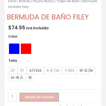
Inicio
/
Brands
/
Psycho Bunny
/
Trajes de Baño
/ Bermuda
De Baño Filey
BERMUDA DE BAÑO FILEY
$
74.55
Iva incluido
Color
Talla
2T
3T
4T/XXS
5-6 /XS
7-8/S
10-12 /M
14-16 /L
18
Añadir Al Carrito