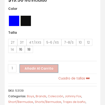
Iva incluido
Color
Talla
2T
3T
4T/XXS
5-6 /XS
7-8/S
10
12
14
16
18
Añadir Al Carrito
Cuadro de tallas
SKU:
53139
Categorías:
Boys
,
Brands
,
Colección
,
Johnny Fox
,
Short/Bermudas
,
Shorts/Bermudas
,
Trajes de baño
,