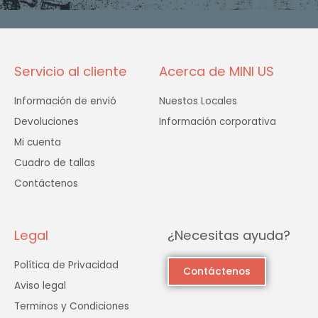
o
g
e
o
r
r
k
a
-
m
f
Servicio al cliente
Acerca de MINI US
Información de envió
Nuestos Locales
Devoluciones
Información corporativa
Mi cuenta
Cuadro de tallas
Contáctenos
Legal
¿Necesitas ayuda?
Política de Privacidad
Contáctenos
Aviso legal
Terminos y Condiciones