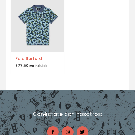
Polo Burford
$
77.50
Iva incluido
Conéctate con nosotros:
F
I
T
a
n
w
c
s
i