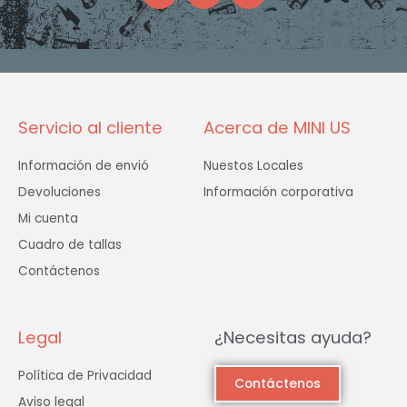
e
t
t
b
a
t
o
g
e
o
r
r
k
a
-
m
f
Servicio al cliente
Acerca de MINI US
Información de envió
Nuestos Locales
Devoluciones
Información corporativa
Mi cuenta
Cuadro de tallas
Contáctenos
Legal
¿Necesitas ayuda?
Política de Privacidad
Contáctenos
Aviso legal