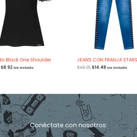
do Black One Shoulder
JEANS CON FRANJA STAR
$
8.92
$
48.25
$
14.48
Iva incluido
Iva incluido
Conéctate con nosotros:
F
I
T