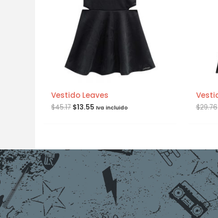
Vestido Leaves
Vesti
$
45.17
$
13.55
$
29.76
Iva incluido