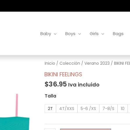
Baby
Boys
Girls
Bags
BIKINI
Inicio
/
Colección
/
Verano 2023
/ BIKINI F
FEELINGS
BIKINI FEELINGS
cantidad
$
36.95
Iva incluido
Talla
2T
4T/XXS
5-6 /XS
7-8/S
10