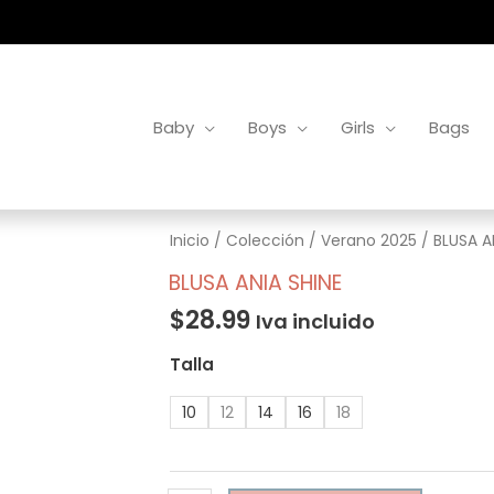
Baby
Boys
Girls
Bags
BLUSA
Inicio
/
Colección
/
Verano 2025
/ BLUSA A
ANIA
BLUSA ANIA SHINE
SHINE
$
28.99
Iva incluido
cantidad
Talla
10
12
14
16
18