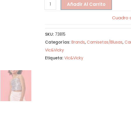
Añadir Al Carrito
Cuadro d
SKU:
73815
Categorías:
Brands
,
Camisetas/Blusas
,
Ca
Vic&Vicky
Etiqueta:
Vic&Vicky