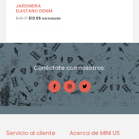
JARDINEIRA
ELASTANO DENIM
$
45.17
$
13.55
Iva incluido
Conéctate con nosotros:
F
I
T
a
n
w
c
s
i
e
t
t
b
a
t
o
g
e
o
r
r
k
a
-
m
f
Servicio al cliente
Acerca de MINI US