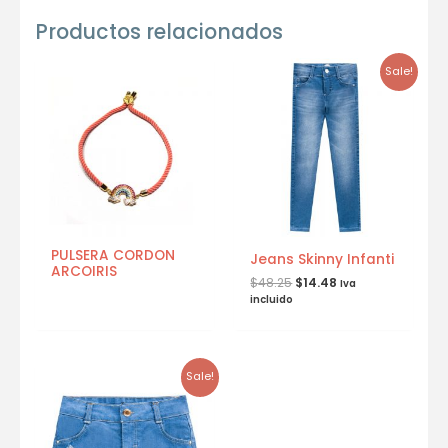
Productos relacionados
Sale!
PULSERA CORDON
Jeans Skinny Infanti
ARCOIRIS
$
48.25
$
14.48
Iva
incluido
Sale!