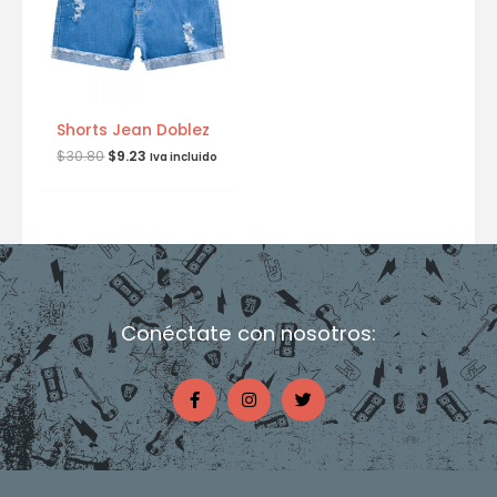
Shorts Jean Doblez
$
30.80
$
9.23
Iva incluido
Conéctate con nosotros:
F
I
T
a
n
w
c
s
i
e
t
t
b
a
t
o
g
e
o
r
r
k
a