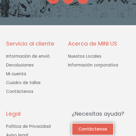
c
s
i
e
t
t
b
a
t
o
g
e
o
r
r
k
a
-
m
f
Servicio al cliente
Acerca de MINI US
Información de envió
Nuestos Locales
Devoluciones
Información corporativa
Mi cuenta
Cuadro de tallas
Contáctenos
Legal
¿Necesitas ayuda?
Política de Privacidad
Contáctenos
Aviso legal