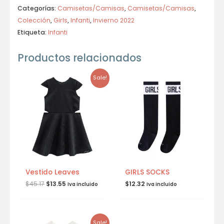
Categorías:
Camisetas/Camisas
,
Camisetas/Camisas
,
Colección
,
Girls
,
Infanti
,
Invierno 2022
Etiqueta:
Infanti
Productos relacionados
Sale!
Vestido Leaves
GIRLS SOCKS
$
45.17
$
13.55
$
12.32
Iva incluido
Iva incluido
Sale!