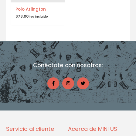
Polo Arlington
$
78.00
Iva incluido
Conéctate con nosotros:
F
I
T
a
n
w
c
s
i
e
t
t
b
a
t
o
g
e
o
r
r
k
a
-
m
f
Servicio al cliente
Acerca de MINI US