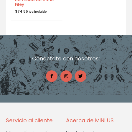
Filey
$
74.55
Iva incluido
Conéctate con nosotros:
F
I
T
a
n
w
c
s
i
e
t
t
b
a
t
o
g
e
o
r
r
k
a
-
m
f
Servicio al cliente
Acerca de MINI US