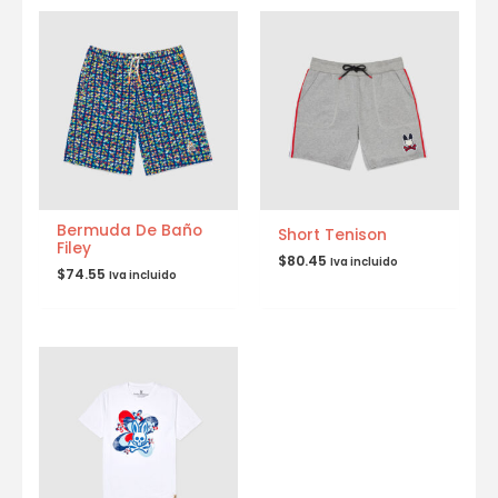
Bermuda De Baño
Short Tenison
Filey
$
80.45
Iva incluido
$
74.55
Iva incluido