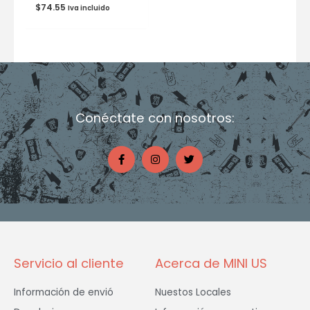
$
74.55
Iva incluido
Conéctate con nosotros:
F
I
T
a
n
w
c
s
i
e
t
t
b
a
t
o
g
e
o
r
r
k
a
-
m
f
Servicio al cliente
Acerca de MINI US
Información de envió
Nuestos Locales