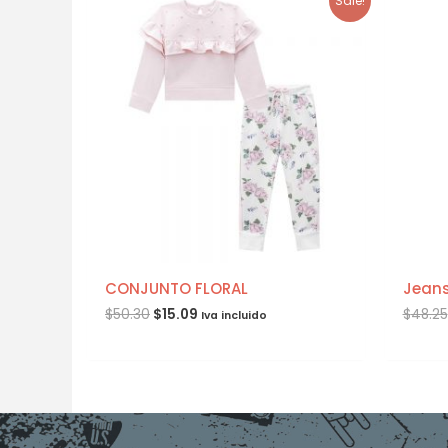
Sale!
CONJUNTO FLORAL
Jeans
$
50.30
$
15.09
$
48.25
Iva incluido