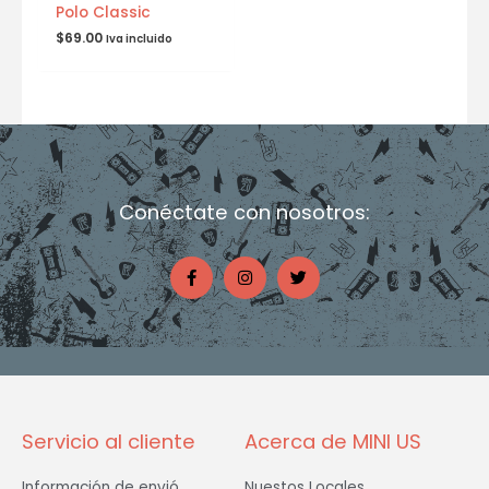
Polo Classic
$
69.00
Iva incluido
Conéctate con nosotros:
F
I
T
a
n
w
c
s
i
e
t
t
b
a
t
o
g
e
o
r
r
k
a
-
m
f
Servicio al cliente
Acerca de MINI US
Información de envió
Nuestos Locales