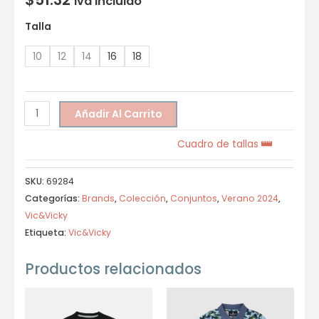
Iva incluido
Talla
10
12
14
16
18
Añadir Al Carrito
Cuadro de tallas
SKU:
69284
Categorías:
Brands
,
Colección
,
Conjuntos
,
Verano 2024
,
Vic&Vicky
Etiqueta:
Vic&Vicky
Productos relacionados