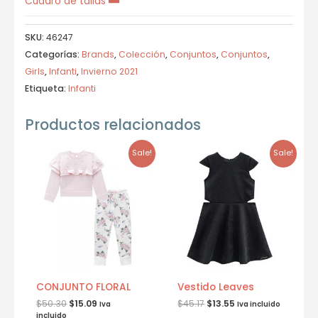
Cuadro de tallas
SKU:
46247
Categorías:
Brands
,
Colección
,
Conjuntos
,
Conjuntos
,
Girls
,
Infanti
,
Invierno 2021
Etiqueta:
Infanti
Productos relacionados
Sale!
Sale!
CONJUNTO FLORAL
Vestido Leaves
$
50.30
$
15.09
$
45.17
$
13.55
Iva
Iva incluido
incluido