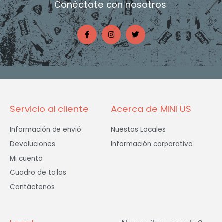
Conéctate con nosotros:
F
I
T
a
n
w
c
s
i
e
t
t
b
a
t
o
g
e
o
r
r
k
a
-
m
f
Servicio al cliente
Acerca de MINI US
Información de envió
Nuestos Locales
Devoluciones
Información corporativa
Mi cuenta
Cuadro de tallas
Contáctenos