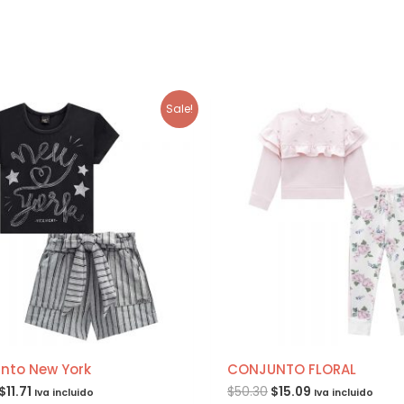
Sale!
nto New York
CONJUNTO FLORAL
$
11.71
$
50.30
$
15.09
Iva incluido
Iva incluido