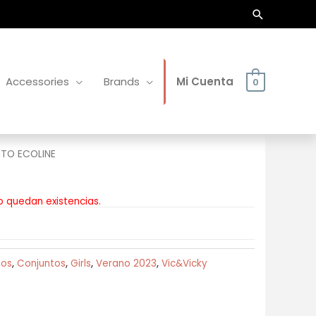
Buscar
Accessories
Brands
Mi Cuenta
0
TO ECOLINE
o quedan existencias.
tos
,
Conjuntos
,
Girls
,
Verano 2023
,
Vic&Vicky