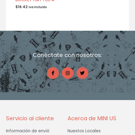
$
16.42
Iva incluido
Conéctate con nosotros:
F
I
T
a
n
w
c
s
i
e
t
t
b
a
t
o
g
e
o
r
r
k
a
-
m
f
Servicio al cliente
Acerca de MINI US
Información de envió
Nuestos Locales