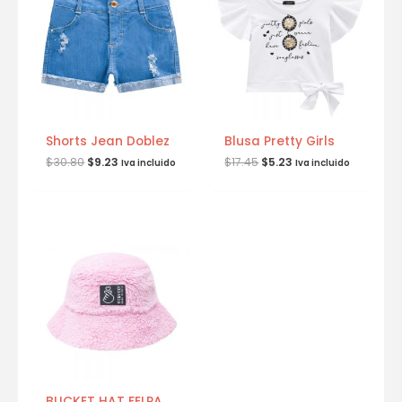
Shorts Jean Doblez
Blusa Pretty Girls
$
30.80
$
9.23
$
17.45
$
5.23
Iva incluido
Iva incluido
BUCKET HAT FELPA