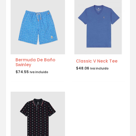
Bermuda De Baño
Classic V Neck Tee
Swinley
$
48.06
Iva incluido
$
74.55
Iva incluido