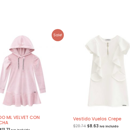
Sale!
DO ML VELVET CON
Vestido Vuelos Crepe
CHA
$
28.74
$
8.63
Iva incluido
$
11.71