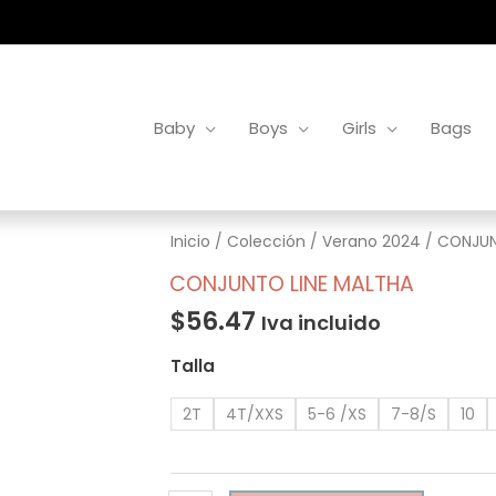
Baby
Boys
Girls
Bags
CONJUNTO
Inicio
/
Colección
/
Verano 2024
/ CONJUN
LINE
CONJUNTO LINE MALTHA
MALTHA
$
56.47
Iva incluido
cantidad
Talla
2T
4T/XXS
5-6 /XS
7-8/S
10