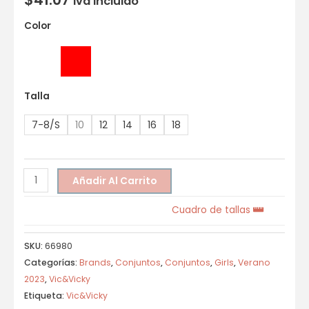
Iva incluido
Color
Talla
7-8/S
10
12
14
16
18
Añadir Al Carrito
Cuadro de tallas
SKU:
66980
Categorías:
Brands
,
Conjuntos
,
Conjuntos
,
Girls
,
Verano
2023
,
Vic&Vicky
Etiqueta:
Vic&Vicky