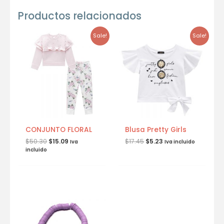
Productos relacionados
Sale!
Sale!
CONJUNTO FLORAL
Blusa Pretty Girls
$
50.30
$
15.09
$
17.45
$
5.23
Iva
Iva incluido
incluido